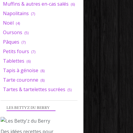
Muffins & autres en-cas salés
(6)
Napolitains
(7)
Noël
(4)
Oursons
(5)
Pâques
(7)
Petits fours
(7)
Tablettes
(6)
Tapis à génoise
(8)
Tarte couronne
(8)
Tartes & tartelettes sucrées
(5)
LES BETTY'Z DU BERRY
Des idées recettes pour