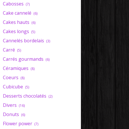
Cabosses
(7)
Cake cannelé
(6)
Cakes hauts
(6)
Cakes longs
(5)
BÛCHETTES
Cannelés bordelais
(3)
Carré
(5)
Carrés gourmands
(6)
Céramiques
(8)
Coeurs
(8)
Cubicube
(5)
Desserts chocolatés
(2)
MINI KOUGLOFS
Divers
(16)
Donuts
(6)
Flower power
(7)