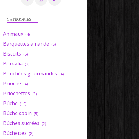
CATÉGORIES
Animaux
(4)
BÛCHE SAPIN
Barquettes amande
(8)
Biscuits
(6)
Borealia
(2)
Bouchées gourmandes
(4)
Brioche
(4)
Briochettes
(3)
Bûche
(10)
BRIOCHETTES
Bûche sapin
(5)
Bûches sucrées
(2)
Bûchettes
(8)