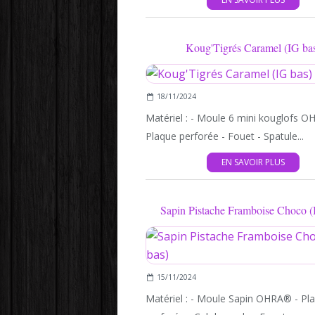
Koug'Tigrés Caramel (IG ba
18/11/2024
Matériel : - Moule 6 mini kouglofs O
Plaque perforée - Fouet - Spatule...
EN SAVOIR PLUS
Sapin Pistache Framboise Choco (
15/11/2024
Matériel : - Moule Sapin OHRA® - Pl