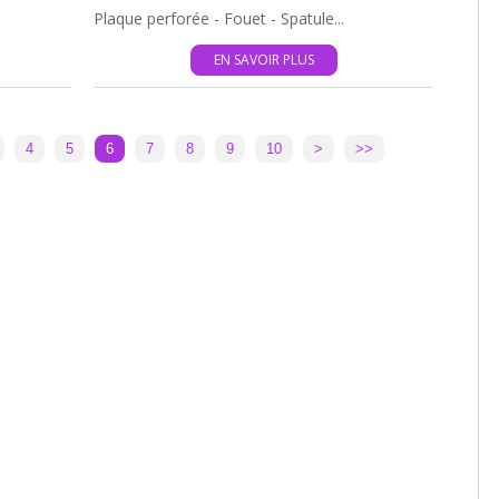
Plaque perforée - Fouet - Spatule...
EN SAVOIR PLUS
20
4
5
6
7
8
9
10
>
>>