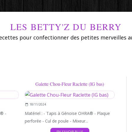
LES BETTY'Z DU BERRY
ecettes pour confectionner des petites merveilles a
Galette Chou-Fleur Raclette (IG bas)
BÛCHE SAPIN
18/11/2024
A® -
Matériel : - Tapis à Génoise OHRA® - Plaque
perforée - Cul de poule - Mixeur...
EN SAVOIR PLUS