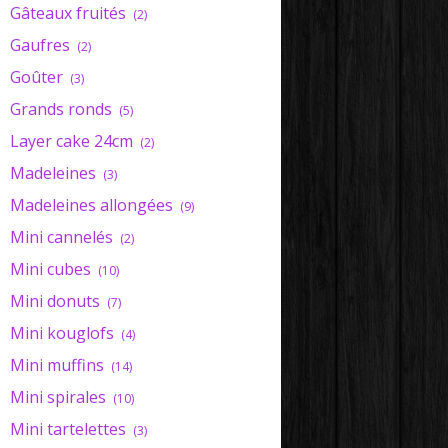
Gâteaux fruités
(2)
Gaufres
(2)
Goûter
(3)
Grands ronds
(5)
Layer cake 24cm
(2)
Madeleines
(3)
Madeleines allongées
(9)
Mini cannelés
(2)
Mini cubes
(10)
Mini donuts
(7)
Mini kouglofs
(4)
Mini muffins
(14)
Mini spirales
(10)
Mini tartelettes
(3)