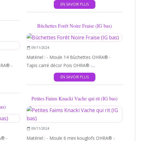
EN SAVOIR PLUS
Bûchettes Forêt Noire Fraise (IG bas)
MINI KOUGLOFS
09/11/2024
Matériel : - Moule 14 Bûchettes OHRA® -
HRA® -
Tapis carré décor Pois OHRA® -...
EN SAVOIR PLUS
Petites Faims Knacki Vache qui rit (IG bas)
as)
CABOSSES
09/11/2024
A® -
Matériel : - Moule 6 mini kouglofs OHRA® -