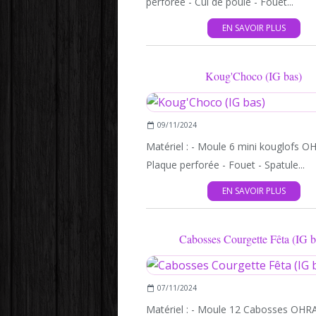
perforée - Cul de poule - Fouet...
EN SAVOIR PLUS
Koug'Choco (IG bas)
09/11/2024
Matériel : - Moule 6 mini kouglofs O
Plaque perforée - Fouet - Spatule...
EN SAVOIR PLUS
Cabosses Courgette Fêta (IG b
07/11/2024
Matériel : - Moule 12 Cabosses OHR