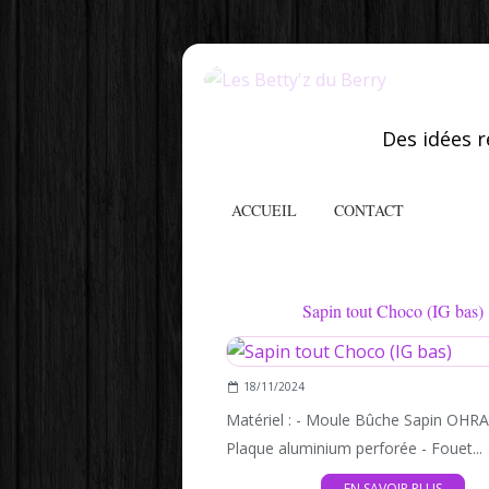
Des idées r
ACCUEIL
CONTACT
Sapin tout Choco (IG bas)
18/11/2024
Matériel : - Moule Bûche Sapin OHR
Plaque aluminium perforée - Fouet...
EN SAVOIR PLUS