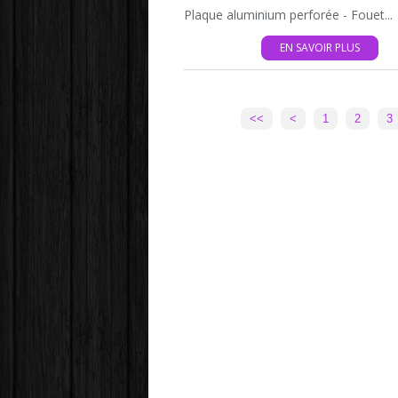
Plaque aluminium perforée - Fouet...
EN SAVOIR PLUS
<<
<
1
2
3