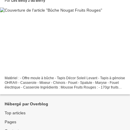
Par
Les Betty'z du Berry
Matériel : - Offre moule à bûche - Tapis Décor Soleil Levant - Tapis à génoise
OHRA® - Casserole - Mixeur - Chinois - Fouet - Spatule - Maryse - Fouet
électrique - Casserole Ingrédients : Mousse Fruits Rouges : - 170gr fruits
rouges - 170gr crème liquide...
Hébergé par Overblog
Top articles
Pages