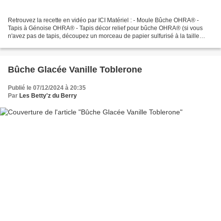
Retrouvez la recette en vidéo par ICI Matériel : - Moule Bûche OHRA® -
Tapis à Génoise OHRA® - Tapis décor relief pour bûche OHRA® (si vous
n'avez pas de tapis, découpez un morceau de papier sulfurisé à la taille
18cm x 28cm - Plaque perforée - Fouet...
Bûche Glacée Vanille Toblerone
Publié le 07/12/2024 à 20:35
Par
Les Betty'z du Berry