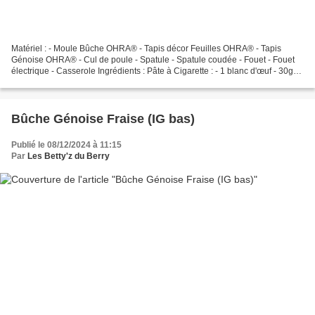
Matériel : - Moule Bûche OHRA® - Tapis décor Feuilles OHRA® - Tapis
Génoise OHRA® - Cul de poule - Spatule - Spatule coudée - Fouet - Fouet
électrique - Casserole Ingrédients : Pâte à Cigarette : - 1 blanc d'œuf - 30gr
xylitol mixé (ou sucre glace) -...
Bûche Génoise Fraise (IG bas)
Publié le 08/12/2024 à 11:15
Par
Les Betty'z du Berry