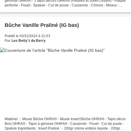
génoise OHRA® - 2 tapis décors OHRA® (Feuilles et Soleil Levant) - Plaque
perforée - Fouet - Spatule - Cul de poule - Casserole - Chinois - Mixeur -
Fouet électrique Note 1 : si vous...
Bûche Vanille Praliné (IG bas)
Publié le 03/11/2024 à 11:53
Par
Les Betty'z du Berry
Matériel : - Moule Bûche OHRA® - Moule Insert Bûche OHRA® - Tapis décor
Bois OHRA® - Tapis à génoise OHRA® - Casserole - Fouet - Cul de poule -
Spatule Ingrédients : Insert Praliné : - 200gr crème entière liquide - 200gr