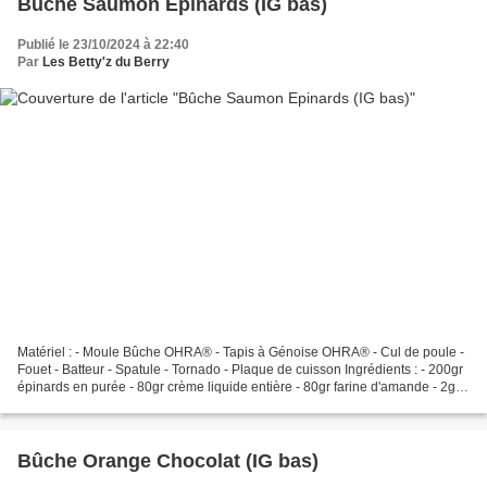
Bûche Saumon Epinards (IG bas)
Publié le 23/10/2024 à 22:40
Par
Les Betty'z du Berry
Matériel : - Moule Bûche OHRA® - Tapis à Génoise OHRA® - Cul de poule -
Fouet - Batteur - Spatule - Tornado - Plaque de cuisson Ingrédients : - 200gr
épinards en purée - 80gr crème liquide entière - 80gr farine d'amande - 2gr
bicarbonate - 1/2 cac psyllium...
Bûche Orange Chocolat (IG bas)