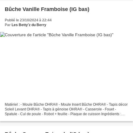
Bûche Vanille Framboise (IG bas)
Publié le 23/10/2024 à 22:44
Par
Les Betty'z du Berry
Matériel : - Moule Bûche OHRA® - Moule Insert Bûche OHRA® - Tapis décor
Soleil Levant OHRA® - Tapis à génoise OHRA® - Casserole - Fouet -
Spatule - Cul de poule - Robot + feuille - Plaque de cuisson Ingrédients :
Insert Framboise : - 300gr framboises...