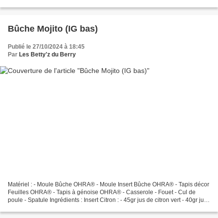
praliné kéto ( voir recette )...
Bûche Mojito (IG bas)
Publié le 27/10/2024 à 18:45
Par
Les Betty'z du Berry
Matériel : - Moule Bûche OHRA® - Moule Insert Bûche OHRA® - Tapis décor
Feuilles OHRA® - Tapis à génoise OHRA® - Casserole - Fouet - Cul de
poule - Spatule Ingrédients : Insert Citron : - 45gr jus de citron vert - 40gr jus
de citron jaune - 2gr zeste...