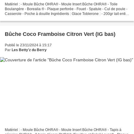
Matériel : - Moule Bûche OHRA® - Moule Insert Bûche OHRA® - Toile
Boulangère - Borealia ® - Plaque perforée - Fouet - Spatule - Cul de poule -
Casserole - Poche à douille Ingrédients : Glace Toblerone : - 200gr lait entier
- 100gr crème liquide entière...
Bûche Coco Framboise Citron Vert (IG bas)
Publié le 23/11/2024 à 15:17
Par
Les Betty'z du Berry
Matériel : - Moule Bûche OHRA® - Moule Insert Bûche OHRA® - Tapis à