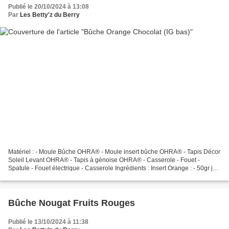
Publié le 20/10/2024 à 13:08
Par
Les Betty'z du Berry
Matériel : - Moule Bûche OHRA® - Moule insert bûche OHRA® - Tapis Décor
Soleil Levant OHRA® - Tapis à génoise OHRA® - Casserole - Fouet -
Spatule - Fouet électrique - Casserole Ingrédients : Insert Orange : - 50gr jus
d'orange pressé - Zeste d'une orange...
Bûche Nougat Fruits Rouges
Publié le 13/10/2024 à 11:38