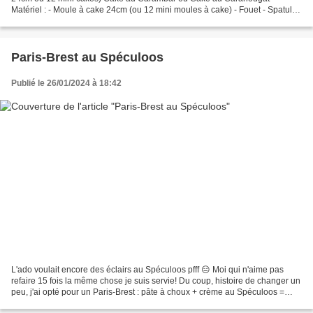
Matériel : - Moule à cake 24cm (ou 12 mini moules à cake) - Fouet - Spatule -
Casserole - 2 culs de poule (ou saladiers) Ingrédients...
Paris-Brest au Spéculoos
Publié le 26/01/2024 à 18:42
L'ado voulait encore des éclairs au Spéculoos pfff 😑 Moi qui n'aime pas
refaire 15 fois la même chose je suis servie! Du coup, histoire de changer un
peu, j'ai opté pour un Paris-Brest : pâte à choux + crème au Spéculoos =
cahier des charges honoré! 😋...