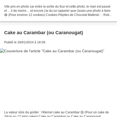
Vite pris en photo car entre la sortie du four et cette photo, le mari est passé
et ... 3 de moins ... et encore j'ai du lui rappeler que j'avais une photo à faire
😅 (Pour environ 12 cookies) Cookies Pépites de Chocolat Matériel : - Robot
avec fouet et...
Cake au Carambar (ou Caranougat)
Publié le 26/01/2024 à 18:56
La valeur sûre du goûter : l'éternel cake au Carambar 😋 (Pour un cake de
24cm ou 12 mini cakes) Cake au Carambar ou Cake au Caranougat