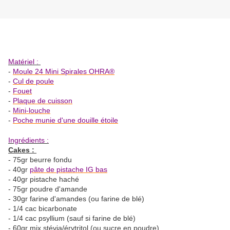
Matériel :
-
Moule 24 Mini Spirales OHRA®
-
Cul de poule
-
Fouet
-
Plaque de cuisson
-
Mini-louche
-
Poche munie d'une douille étoile
Ingrédients :
Cakes :
- 75gr beurre fondu
- 40gr
pâte de pistache IG bas
- 40gr pistache haché
- 75gr poudre d'amande
- 30gr farine d'amandes (ou farine de blé)
- 1/4 cac bicarbonate
- 1/4 cac psyllium (sauf si farine de blé)
- 60gr mix stévia/érytritol (ou sucre en poudre)