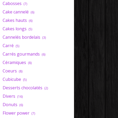
Cabosses
(7)
Cake cannelé
(6)
Cakes hauts
(6)
Cakes longs
(5)
Cannelés bordelais
(3)
Carré
(5)
Carrés gourmands
(6)
Céramiques
(8)
Coeurs
(8)
Cubicube
(5)
Desserts chocolatés
(2)
Divers
(16)
Donuts
(6)
Flower power
(7)