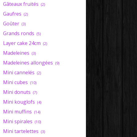
Gâteaux fruités
(2)
Gaufres
(2)
Goûter
(3)
Grands ronds
(5)
Layer cake 24cm
(2)
Madeleines
(3)
Madeleines allongées
(9)
Mini cannelés
(2)
Mini cubes
(10)
Mini donuts
(7)
Mini kouglofs
(4)
Mini muffins
(14)
Mini spirales
(10)
Mini tartelettes
(3)