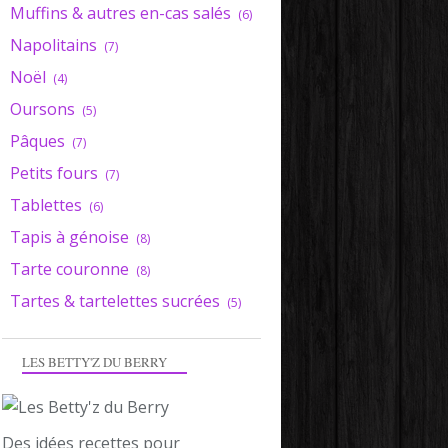
Muffins & autres en-cas salés
(6)
Napolitains
(7)
Noël
(4)
Oursons
(5)
Pâques
(7)
Petits fours
(7)
Tablettes
(6)
Tapis à génoise
(8)
Tarte couronne
(8)
Tartes & tartelettes sucrées
(5)
LES BETTY'Z DU BERRY
Des idées recettes pour