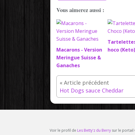
Vous aimerez aussi :
Tartelette
Macarons - Version
hoco (Keto
Meringue Suisse &
Ganaches
Hot Dogs sauce Cheddar
Voir le profil de
Les Betty'z du Berry
sur le portai