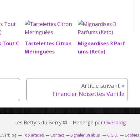
s Tout C
Tartelettes Citron
Mignardises 3 Parf
)
Meringuées
ums (Keto)
Financier Noisettes Vanille
Les Betty's du Berry © - Hébergé par
Overblog
l Overblog
Top articles
Contact
Signaler un abus
C.G.U.
Cookies