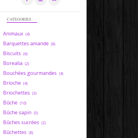
CATÉGORIES
Animaux
(4)
Barquettes amande
(8)
Biscuits
(6)
Borealia
(2)
Bouchées gourmandes
(4)
Brioche
(4)
Briochettes
(3)
Bûche
(10)
Bûche sapin
(5)
Bûches sucrées
(2)
Bûchettes
(8)