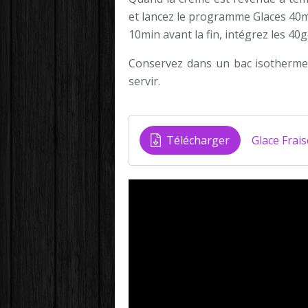
et lancez le programme Glaces 40m
10min avant la fin, intégrez les 40
Conservez dans un bac isotherme
servir.
Télécharger
Glace Frai