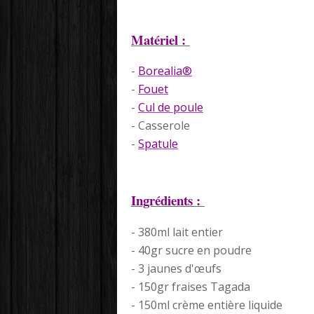
Matériel :
-
Borealia®
-
Fouet
-
Cul de poule
- Casserole
-
Spatule
Ingrédients :
- 380ml lait entier
- 40gr sucre en poudre
- 3 jaunes d'œufs
- 150gr fraises Tagada
- 150ml crème entière liquide