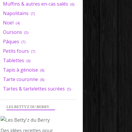
Muffins & autres en-cas salés
(6)
Napolitains
(7)
Noël
(4)
Oursons
(5)
Pâques
(7)
Petits fours
(7)
Tablettes
(6)
Tapis à génoise
(8)
Tarte couronne
(8)
Tartes & tartelettes sucrées
(5)
LES BETTY'Z DU BERRY
Des idées recettes pour