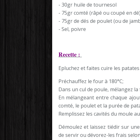
- 30gr huile de tournesol
- 75gr comté (râpé ou coupé en dé
- 75gr de dés de poulet (ou de jam
- Sel, poivre
Recette :
Epluchez et faites cuire les patate
Préchauffez le four à 180°C;
Dans un cul de poule, mélangez la f
En mélangeant entre chaque ajout, i
comté, le poulet et la purée de pat
Remplissez les cavités du moule a
Démoulez et laissez tiédir sur une
de servir ou dévorez-les frais selo