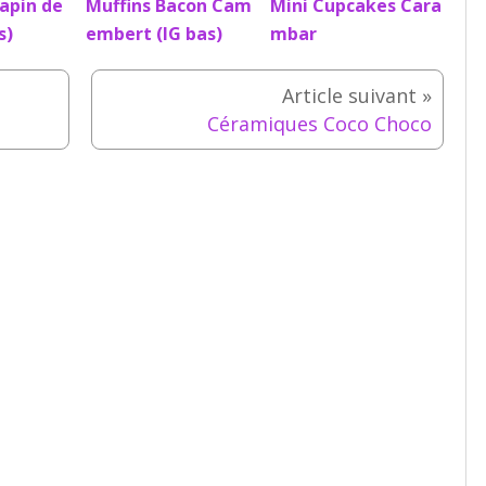
apin de
Muffins Bacon Cam
Mini Cupcakes Cara
s)
embert (IG bas)
mbar
Céramiques Coco Choco