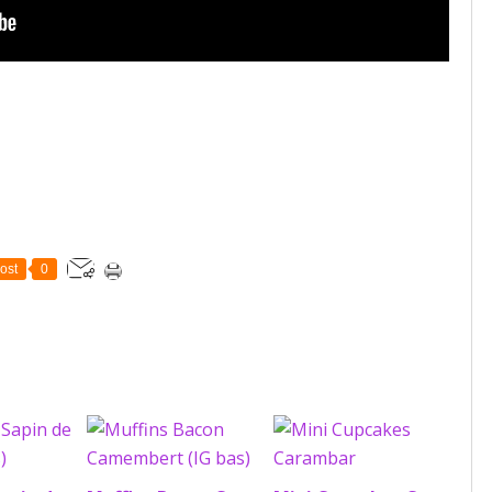
ost
0