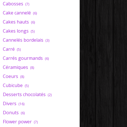
Cabosses
(7)
Cake cannelé
(6)
Cakes hauts
(6)
Cakes longs
(5)
Cannelés bordelais
(3)
Carré
(5)
Carrés gourmands
(6)
Céramiques
(8)
Coeurs
(8)
Cubicube
(5)
Desserts chocolatés
(2)
Divers
(16)
Donuts
(6)
Flower power
(7)