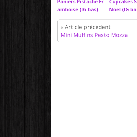
Paniers Pistache Fr
Cupcakes S
amboise (IG bas)
Noël (IG ba
Mini Muffins Pesto Mozza