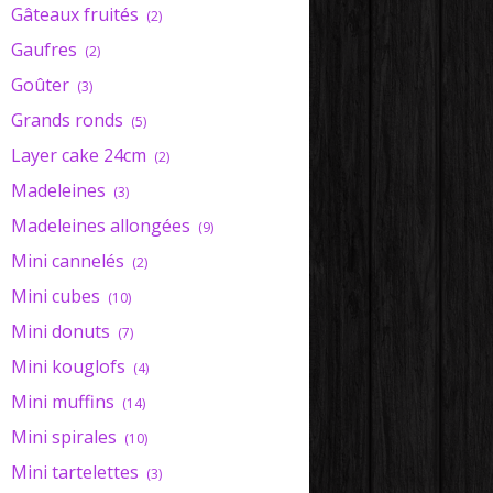
Gâteaux fruités
(2)
Gaufres
(2)
Goûter
(3)
Grands ronds
(5)
Layer cake 24cm
(2)
Madeleines
(3)
Madeleines allongées
(9)
Mini cannelés
(2)
Mini cubes
(10)
Mini donuts
(7)
Mini kouglofs
(4)
Mini muffins
(14)
Mini spirales
(10)
Mini tartelettes
(3)