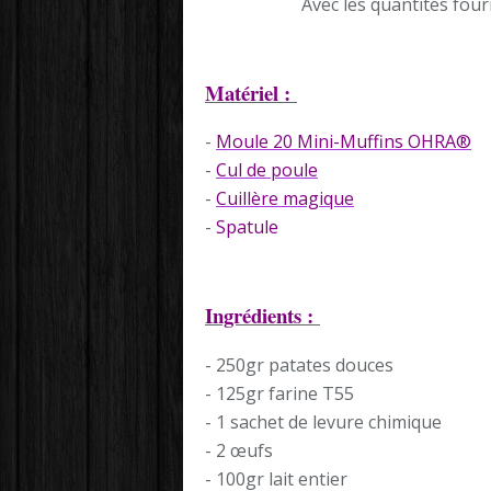
Avec les quantités four
Matériel :
-
Moule 20 Mini-Muffins OHRA®
-
Cul de poule
-
Cuillère magique
-
Spatule
Ingrédients :
- 250gr patates douces
- 125gr farine T55
- 1 sachet de levure chimique
- 2 œufs
- 100gr lait entier