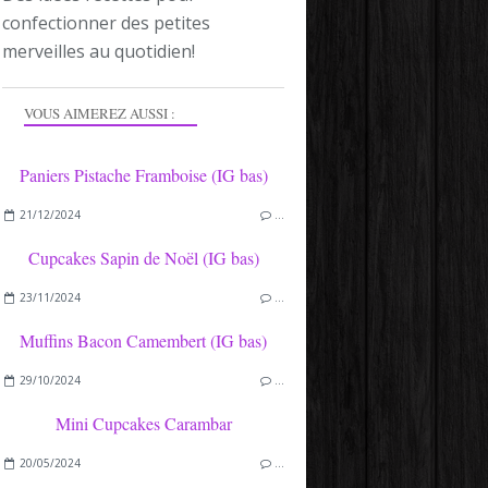
confectionner des petites
merveilles au quotidien!
VOUS AIMEREZ AUSSI :
Paniers Pistache Framboise (IG bas)
21/12/2024
…
Cupcakes Sapin de Noël (IG bas)
23/11/2024
…
Muffins Bacon Camembert (IG bas)
29/10/2024
…
Mini Cupcakes Carambar
20/05/2024
…