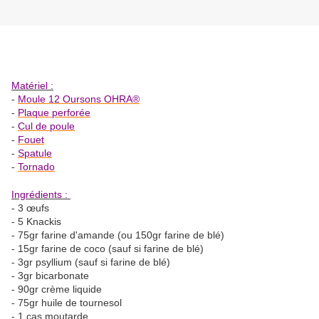
Matériel :
-
Moule 12 Oursons OHRA®
-
Plaque perforée
-
Cul de poule
-
Fouet
-
Spatule
-
Tornado
Ingrédients :
- 3 œufs
- 5 Knackis
- 75gr farine d'amande (ou 150gr farine de blé)
- 15gr farine de coco (sauf si farine de blé)
- 3gr psyllium (sauf si farine de blé)
- 3gr bicarbonate
- 90gr crème liquide
- 75gr huile de tournesol
- 1 cas moutarde