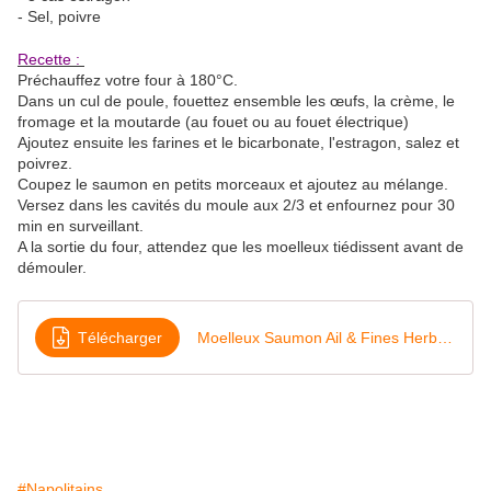
- Sel, poivre
Recette :
Préchauffez votre four à 180°C.
Dans un cul de poule, fouettez ensemble les œufs, la crème, le
fromage et la moutarde (au fouet ou au fouet électrique)
Ajoutez ensuite les farines et le bicarbonate, l'estragon, salez et
poivrez.
Coupez le saumon en petits morceaux et ajoutez au mélange.
Versez dans les cavités du moule aux 2/3 et enfournez pour 30
min en surveillant.
A la sortie du four, attendez que les moelleux tiédissent avant de
démouler.
Télécharger
Moelleux Saumon Ail & Fines Herbes (IG bas)
#Napolitains