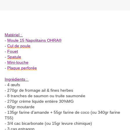
Matériel :
-
Moule 15 Napolitains OHRA®
-
Cul de poule
-
Fouet
-
Spatule
-
Mini-louche
-
Plaque perforée
Ingrédients :
- 4 œufs
- 270gr de fromage ail & fines herbes
- 8 tranches de saumon ou truite saumonée
- 270gr crème liquide entière 30%MG
- 60gr moutarde
- 135gr farine d'amande + 55gr farine de coco (ou 340gr farine
T55)
- 3/4 cac bicarbonate (ou 15gr levure chimique)
- 3 cas estragon