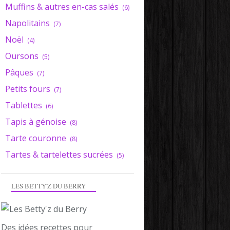
Muffins & autres en-cas salés
(6)
Napolitains
(7)
Noël
(4)
Oursons
(5)
Pâques
(7)
Petits fours
(7)
Tablettes
(6)
Tapis à génoise
(8)
Tarte couronne
(8)
Tartes & tartelettes sucrées
(5)
LES BETTY'Z DU BERRY
Des idées recettes pour