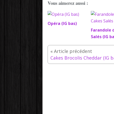
Vous aimerez aussi :
Opéra (IG bas)
Farandole 
Salés (IG b
Cakes Brocolis Cheddar (IG b