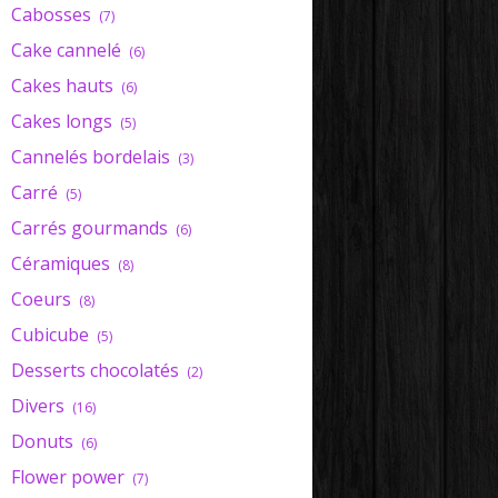
Cabosses
(7)
Cake cannelé
(6)
Cakes hauts
(6)
Cakes longs
(5)
Cannelés bordelais
(3)
Carré
(5)
Carrés gourmands
(6)
Céramiques
(8)
Coeurs
(8)
Cubicube
(5)
Desserts chocolatés
(2)
Divers
(16)
Donuts
(6)
Flower power
(7)