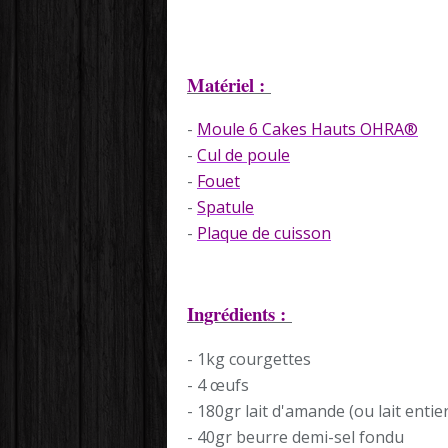
Matériel :
-
Moule 6 Cakes Hauts OHRA®
-
Cul de poule
-
Fouet
-
Spatule
-
Plaque de cuisson
Ingrédients :
- 1kg courgettes
- 4 œufs
- 180gr lait d'amande (ou lait entier
- 40gr beurre demi-sel fondu