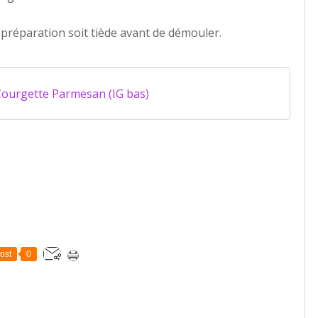
a préparation soit tiède avant de démouler.
 Courgette Parmesan (IG bas)
ost
0