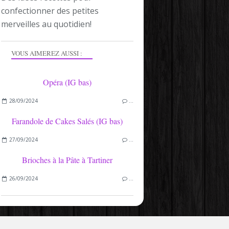
confectionner des petites
merveilles au quotidien!
VOUS AIMEREZ AUSSI :
Opéra (IG bas)
28/09/2024
…
Farandole de Cakes Salés (IG bas)
27/09/2024
…
Brioches à la Pâte à Tartiner
26/09/2024
…