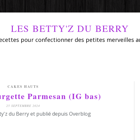
LES BETTY'Z DU BERRY
ecettes pour confectionner des petites merveilles a
CAKES HAUTS
urgette Parmesan (IG bas)
25 SEPTEMBRE 2024
ty'z du Berry et publié depuis Overblog