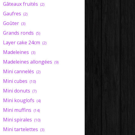
Gâteaux fruités
(2)
Gaufres
(2)
Goûter
(3)
Grands ronds
(5)
Layer cake 24cm
(2)
Madeleines
(3)
Madeleines allongées
(9)
Mini cannelés
(2)
Mini cubes
(10)
Mini donuts
(7)
Mini kouglofs
(4)
Mini muffins
(14)
Mini spirales
(10)
Mini tartelettes
(3)