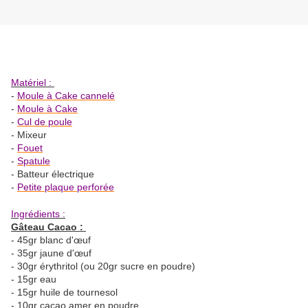
Matériel :
-
Moule à Cake cannelé
-
Moule à Cake
-
Cul de poule
- Mixeur
-
Fouet
-
Spatule
- Batteur électrique
-
Petite plaque perforée
Ingrédients :
Gâteau Cacao :
- 45gr blanc d'œuf
- 35gr jaune d'œuf
- 30gr érythritol (ou 20gr sucre en poudre)
- 15gr eau
- 15gr huile de tournesol
- 10gr cacao amer en poudre