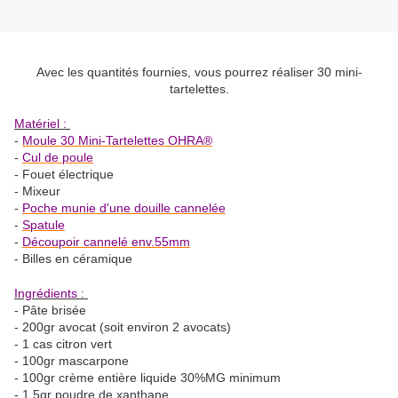
Avec les quantités fournies, vous pourrez réaliser 30 mini-
tartelettes.
Matériel :
-
Moule 30 Mini-Tartelettes OHRA®
-
Cul de poule
- Fouet électrique
- Mixeur
-
Poche munie d'une douille cannelée
-
Spatule
-
Découpoir cannelé env.55mm
- Billes en céramique
Ingrédients :
- Pâte brisée
- 200gr avocat (soit environ 2 avocats)
- 1 cas citron vert
- 100gr mascarpone
- 100gr crème entière liquide 30%MG minimum
- 1.5gr poudre de xanthane